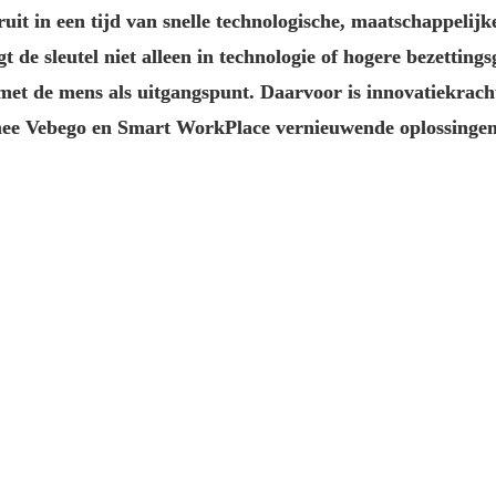
it in een tijd van snelle technologische, maatschappelijk
t de sleutel niet alleen in technologie of hogere bezettin
met de mens als uitgangspunt. Daarvoor is innovatiekracht 
e Vebego en Smart WorkPlace vernieuwende oplossingen 
voor jou?
 Geopolitieke spanningen, maatschappelijke ontwikkelingen 
ringen hebben directe invloed op hoe we naar werk kijken en
chuiving: van sturen op fysieke aanwezigheid naar het omarme
ingen die vooral gericht zijn op het verhogen van de bezetting
rs.