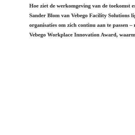
Hoe ziet de werkomgeving van de toekomst eru
Sander Blom van Vebego Facility Solutions lig
organisaties om zich continu aan te passen – 
Vebego Workplace Innovation Award, waarme
Betekenisvol en flexibel werken
Wat betekent de werkomgeving van de toekomst 
De wereld om ons heen verandert in hoog tempo.
de dag continu op de agenda staan. Die verande
De afgelopen jaren zagen we een duidelijke vers
Tegelijkertijd zien we in de markt nu weer beweg
kern van de werkomgeving van de toekomst elde