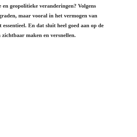
e en geopolitieke veranderingen? Volgens 
gsgraden, maar vooral in het vermogen van 
essentieel. En dat sluit heel goed aan op de 
zichtbaar maken en versnellen.
en de opkomst van AI zijn thema’s die vandaag 
 op de rol van de werkomgeving daarin.
n van betekenisvol en flexibel werken. 
sgraad. Begrijpelijk, maar voor mij ligt de 