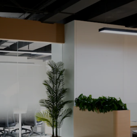
Cablemanagement as a Service: CaaS
Service als sleutel tot 
duurzame 
werkplekken